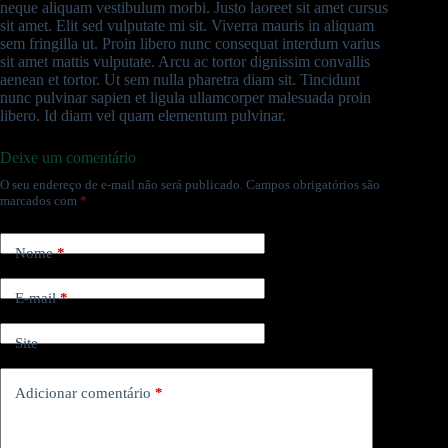
neque aliquam vestibulum morbi. Justo laoreet sit amet cursus
sit amet. Elit sed vulputate mi sit. Viverra mauris in aliquam
sem fringilla ut. Proin libero nunc consequat interdum varius
sit amet mattis vulputate. Arcu ac tortor dignissim convallis
aenean et tortor. Ut sem nulla pharetra diam sit. Tincidunt
nunc pulvinar sapien et ligula ullamcorper malesuada proin
libero. Id diam vel quam elementum pulvinar.
Deixe um comentário
O seu endereço de e-mail não será publicado.
Campos obrigatórios são
marcados com
*
Nome
*
E-mail
*
Site
Adicionar comentário
*