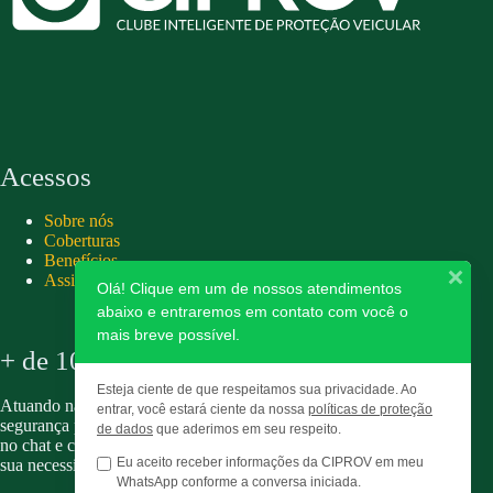
Acessos
Sobre nós
Coberturas
Benefícios
Assistência 24hs
Olá! Clique em um de nossos atendimentos
abaixo e entraremos em contato com você o
mais breve possível.
+ de 10 anos
Esteja ciente de que respeitamos sua privacidade. Ao
Atuando na Proteção Veicular fornecendo tranquilidade e
entrar, você estará ciente da nossa
políticas de proteção
segurança para associados e parceiros. Entre em contato pelo
de dados
que aderimos em seu respeito.
no chat e confira nossos planos personalizados, adaptados a
Eu aceito receber informações da CIPROV em meu
sua necessidade e ao seu perfil.
WhatsApp conforme a conversa iniciada.