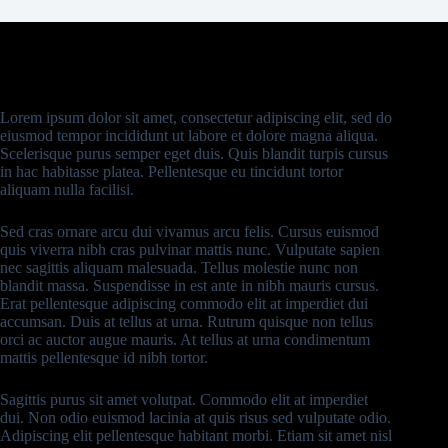
Lorem ipsum dolor sit amet, consectetur adipiscing elit, sed do
eiusmod tempor incididunt ut labore et dolore magna aliqua.
Scelerisque purus semper eget duis. Quis blandit turpis cursus
in hac habitasse platea. Pellentesque eu tincidunt tortor
aliquam nulla facilisi.
Sed cras ornare arcu dui vivamus arcu felis. Cursus euismod
quis viverra nibh cras pulvinar mattis nunc. Vulputate sapien
nec sagittis aliquam malesuada. Tellus molestie nunc non
blandit massa. Suspendisse in est ante in nibh mauris cursus.
Erat pellentesque adipiscing commodo elit at imperdiet dui
accumsan. Duis at tellus at urna. Rutrum quisque non tellus
orci ac auctor augue mauris. At tellus at urna condimentum
mattis pellentesque id nibh tortor.
Sagittis purus sit amet volutpat. Commodo elit at imperdiet
dui. Non odio euismod lacinia at quis risus sed vulputate odio.
Adipiscing elit pellentesque habitant morbi. Etiam sit amet nisl