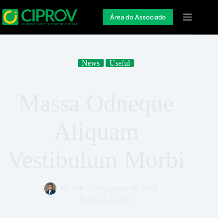
Área do Associado
News
Useful
Massa Odneque
Aliquam
Vestibulum Morbi
By
vela
On
agosto 18, 2020
In
News
,
Useful