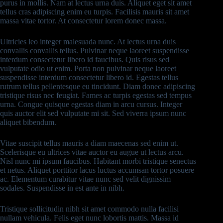
purus in mollis. Nam at lectus urna duis. Aliquet eget sit amet
tellus cras adipiscing enim eu turpis. Facilisis mauris sit amet
massa vitae tortor. At consectetur lorem donec massa.
Ultricies leo integer malesuada nunc. At lectus urna duis
convallis convallis tellus. Pulvinar neque laoreet suspendisse
interdum consectetur libero id faucibus. Quis risus sed
vulputate odio ut enim. Porta non pulvinar neque laoreet
suspendisse interdum consectetur libero id. Egestas tellus
rutrum tellus pellentesque eu tincidunt. Diam donec adipiscing
tristique risus nec feugiat. Fames ac turpis egestas sed tempus
urna. Congue quisque egestas diam in arcu cursus. Integer
quis auctor elit sed vulputate mi sit. Sed viverra ipsum nunc
aliquet bibendum.
Vitae suscipit tellus mauris a diam maecenas sed enim ut.
Scelerisque eu ultrices vitae auctor eu augue ut lectus arcu.
Nisl nunc mi ipsum faucibus. Habitant morbi tristique senectus
et netus. Aliquet porttitor lacus luctus accumsan tortor posuere
ac. Elementum curabitur vitae nunc sed velit dignissim
sodales. Suspendisse in est ante in nibh.
Tristique sollicitudin nibh sit amet commodo nulla facilisi
nullam vehicula. Felis eget nunc lobortis mattis. Massa id