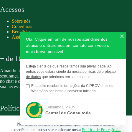
Acessos
Sobre nós
Coberturas
Benefícios
Assistência 24hs
Olá! Clique em um de nossos atendimentos
abaixo e entraremos em contato com você o
mais breve possível.
+ de 10 anos
Esteja ciente de que respeitamos sua privacidade. Ao
Atuando na Proteção Veicular fornecendo tranquilidade e
entrar, você estará ciente da nossa
políticas de proteção
segurança para associados e parceiros. Entre em contato pelo
de dados
que aderimos em seu respeito.
no chat e confira nossos planos personalizados, adaptados a
Eu aceito receber informações da CIPROV em meu
sua necessidade e ao seu perfil.
WhatsApp conforme a conversa iniciada.
Política LGPD
Consultor CIPROV
Central de Consultoria
Política de Privacidade
Nós usamos cookies para garantir que você tenha a melhor
Direitos de Imagens:
experiência em nosso site conforme nossa
Política de Proteção de
freepik.com