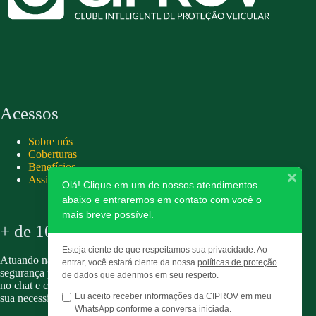
Acessos
Sobre nós
Coberturas
Benefícios
Assistência 24hs
Olá! Clique em um de nossos atendimentos
abaixo e entraremos em contato com você o
mais breve possível.
+ de 10 anos
Esteja ciente de que respeitamos sua privacidade. Ao
Atuando na Proteção Veicular fornecendo tranquilidade e
entrar, você estará ciente da nossa
políticas de proteção
segurança para associados e parceiros. Entre em contato pelo
de dados
que aderimos em seu respeito.
no chat e confira nossos planos personalizados, adaptados a
Eu aceito receber informações da CIPROV em meu
sua necessidade e ao seu perfil.
WhatsApp conforme a conversa iniciada.