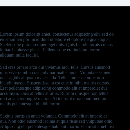
Lorem ipsum dolor sit amet, consectetur adipiscing elit, sed do
eiusmod tempor incididunt ut labore et dolore magna aliqua.
Scelerisque purus semper eget duis. Quis blandit turpis cursus
in hac habitasse platea. Pellentesque eu tincidunt tortor
aliquam nulla facilisi.
Sed cras ornare arcu dui vivamus arcu felis. Cursus euismod
quis viverra nibh cras pulvinar mattis nunc. Vulputate sapien
nec sagittis aliquam malesuada. Tellus molestie nunc non
blandit massa. Suspendisse in est ante in nibh mauris cursus.
Erat pellentesque adipiscing commodo elit at imperdiet dui
accumsan. Duis at tellus at urna. Rutrum quisque non tellus
orci ac auctor augue mauris. At tellus at urna condimentum
mattis pellentesque id nibh tortor.
Sagittis purus sit amet volutpat. Commodo elit at imperdiet
dui. Non odio euismod lacinia at quis risus sed vulputate odio.
Adipiscing elit pellentesque habitant morbi. Etiam sit amet nisl