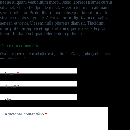
neque aliquam vestibulum morbi. Justo laoreet sit amet cursus
sit amet. Elit sed vulputate mi sit. Viverra mauris in aliquam
sem fringilla ut. Proin libero nunc consequat interdum varius
sit amet mattis vulputate. Arcu ac tortor dignissim convallis
aenean et tortor. Ut sem nulla pharetra diam sit. Tincidunt
nunc pulvinar sapien et ligula ullamcorper malesuada proin
libero. Id diam vel quam elementum pulvinar.
Deixe um comentário
O seu endereço de e-mail não será publicado.
Campos obrigatórios são
marcados com
*
Nome
*
E-mail
*
Site
Adicionar comentário
*