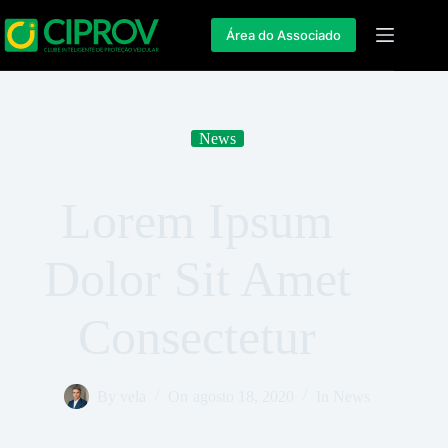
Área do Associado
News
Lorem Ipsum
Dolor Sit Amet
Consectetur
By
vela
On
agosto 18, 2020
In
News