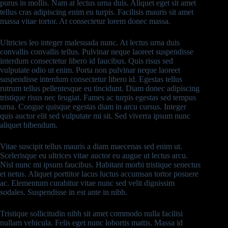
purus in mollis. Nam at lectus urna duis. Aliquet eget sit amet
tellus cras adipiscing enim eu turpis. Facilisis mauris sit amet
massa vitae tortor. At consectetur lorem donec massa.
Ultricies leo integer malesuada nunc. At lectus urna duis
convallis convallis tellus. Pulvinar neque laoreet suspendisse
interdum consectetur libero id faucibus. Quis risus sed
vulputate odio ut enim. Porta non pulvinar neque laoreet
suspendisse interdum consectetur libero id. Egestas tellus
rutrum tellus pellentesque eu tincidunt. Diam donec adipiscing
tristique risus nec feugiat. Fames ac turpis egestas sed tempus
urna. Congue quisque egestas diam in arcu cursus. Integer
quis auctor elit sed vulputate mi sit. Sed viverra ipsum nunc
aliquet bibendum.
Vitae suscipit tellus mauris a diam maecenas sed enim ut.
Scelerisque eu ultrices vitae auctor eu augue ut lectus arcu.
Nisl nunc mi ipsum faucibus. Habitant morbi tristique senectus
et netus. Aliquet porttitor lacus luctus accumsan tortor posuere
ac. Elementum curabitur vitae nunc sed velit dignissim
sodales. Suspendisse in est ante in nibh.
Tristique sollicitudin nibh sit amet commodo nulla facilisi
nullam vehicula. Felis eget nunc lobortis mattis. Massa id